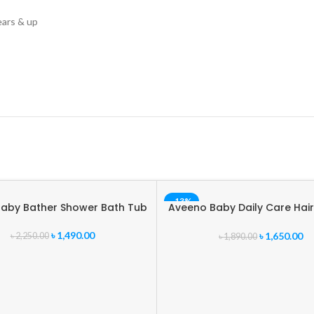
ears & up
-13%
Baby Bather Shower Bath Tub
Aveeno Baby Daily Care Hai
Wash 250ml (Italy)
৳
1,490.00
৳
1,650.00
৳
2,250.00
৳
1,890.00