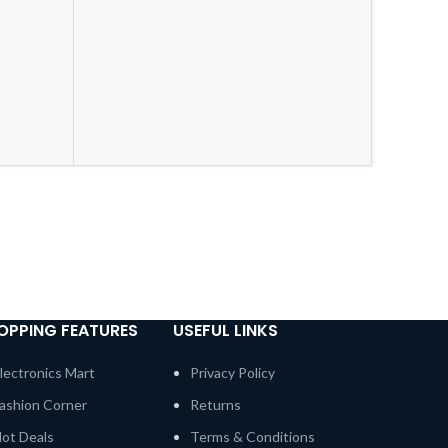
OPPING FEATURES
USEFUL LINKS
lectronics Mart
Privacy Policy
ashion Corner
Returns
ot Deals
Terms & Conditions