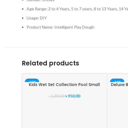
Age Range: 2 to 4 Years, 5 to 7 years, 8 to 13 Years, 14 Y
Usage: DIY
Product Name: Intelligent Play Dough
Related products
-24%
-34%
Kids Wet Set Collection Pool Small
Deluxe 
৳
950.00
৳
1,250.00