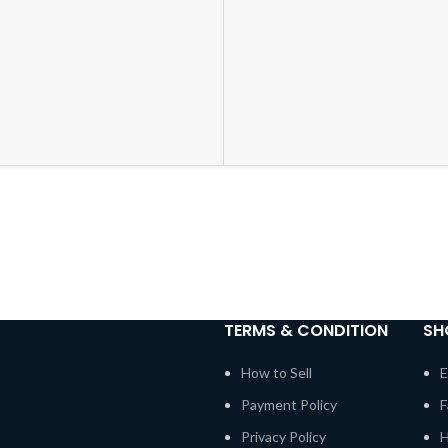
TERMS & CONDITION
SH
How to Sell
E
Payment Policy
F
Privacy Policy
H