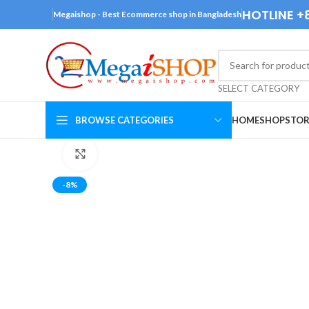
HOTLINE +
Megaishop - Best Ecommerce shop in Bangladesh
SELECT CATEGORY
BROWSE CATEGORIES
HOME
SHOP
STOR
Click to enlarge
-8%