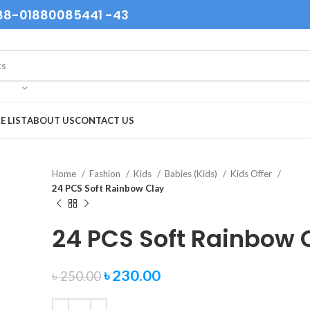
88-01880085441 -43
E LIST
ABOUT US
CONTACT US
Home
Fashion
Kids
Babies (Kids)
Kids Offer
24 PCS Soft Rainbow Clay
24 PCS Soft Rainbow 
৳
230.00
৳
250.00