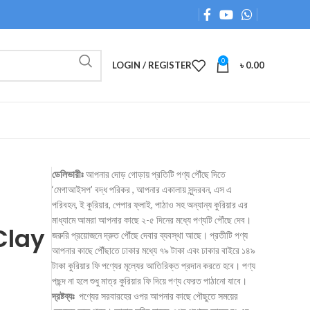
0
LOGIN / REGISTER
৳
0.00
ডেলিভারীঃ
আপনার দোড় গোড়ায় প্রতিটি পণ্য পৌঁছে দিতে
‘মেগাআইসপ’ বদ্ধ পরিকর , আপনার একালায় সুন্দরবন, এস এ
পরিবহন, ই কুরিয়ার, পেপার ফ্লাই, পাঠাও সহ অন্যান্য কুরিয়ার এর
মাধ্যামে আমরা আপনার কাছে ২-৫ দিনের মধ্যে পণ্যটি পৌঁছে দেব।
Clay
জরুরি প্রয়োজনে দ্রুত পৌঁছে দেবার ব্যবস্থা আছে। প্রতীটি পণ্য
আপনার কাছে পৌঁছাতে ঢাকার মধ্যে ৭৯ টাকা এবং ঢাকার বাইরে ১৪৯
টাকা কুরিয়ার ফি পণ্যের মূল্যের আতিরিক্ত প্রদান করতে হবে। পণ্য
পছন্দ না হলে শুধু মাত্র কুরিয়ার ফি দিয়ে পণ্য ফেরত পাঠানো যাবে।
দ্রষ্টব্যঃ
পণ্যের সরবারহের ওপর আপনার কাছে পৌছুতে সময়ের