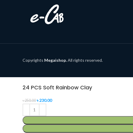
Copyrights
Megaishop.
All rights reserved.
24 PCS Soft Rainbow Clay
৳
230.00
৳
250.00