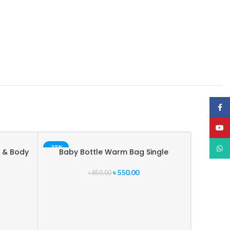
Face
YouT
-35%
-29%
What
r & Body
Baby Bottle Warm Bag Single
Manu
৳
550.00
৳
850.00