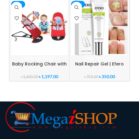
-25%
-53%
-1
ADD TO CART
ADD TO CART
Baby Rocking Chair with
Nail Repair Gel | Efero
Co
Toy Stand
Nail Cream Treatment
৳
1,197.00
৳
350.00
৳
1,600.00
৳
750.00