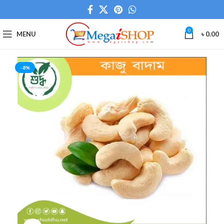
0
MENU
৳
0.00
-8%