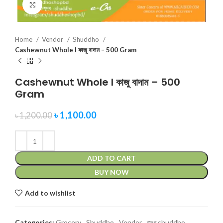
Click to enlarge
Home
Vendor
Shuddho
Cashewnut Whole I কাজু বাদাম – 500 Gram
Cashewnut Whole I কাজু বাদাম – 500
Gram
৳
1,100.00
৳
1,200.00
ADD TO CART
BUY NOW
Add to wishlist
Categories:
Grocery
,
Shuddho
,
Vendor
,
শুদ্ধ shuddho