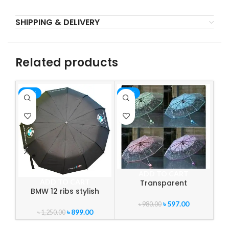
SHIPPING & DELIVERY
Related products
-28%
-39%
-1
ADD TO CART
ADD TO CART
Transparent
BMW 12 ribs stylish
fashionable umbrella
umbrella
Or
for women
৳
597.00
৳
980.00
৳
899.00
৳
1,250.00