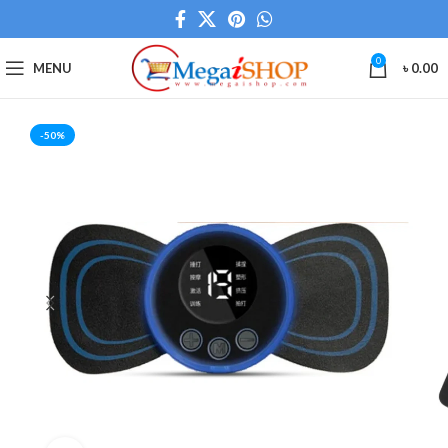
0
MENU
৳
0.00
-50%