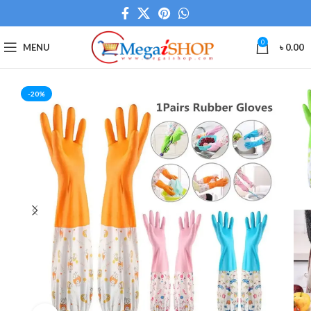
0
MENU
৳
0.00
-20%