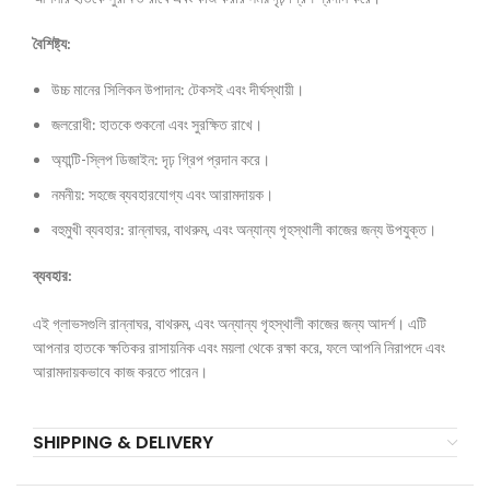
বৈশিষ্ট্য:
উচ্চ মানের সিলিকন উপাদান: টেকসই এবং দীর্ঘস্থায়ী।
জলরোধী: হাতকে শুকনো এবং সুরক্ষিত রাখে।
অ্যান্টি-স্লিপ ডিজাইন: দৃঢ় গ্রিপ প্রদান করে।
নমনীয়: সহজে ব্যবহারযোগ্য এবং আরামদায়ক।
বহুমুখী ব্যবহার: রান্নাঘর, বাথরুম, এবং অন্যান্য গৃহস্থালী কাজের জন্য উপযুক্ত।
ব্যবহার:
এই গ্লাভসগুলি রান্নাঘর, বাথরুম, এবং অন্যান্য গৃহস্থালী কাজের জন্য আদর্শ। এটি
আপনার হাতকে ক্ষতিকর রাসায়নিক এবং ময়লা থেকে রক্ষা করে, ফলে আপনি নিরাপদে এবং
আরামদায়কভাবে কাজ করতে পারেন।
SHIPPING & DELIVERY