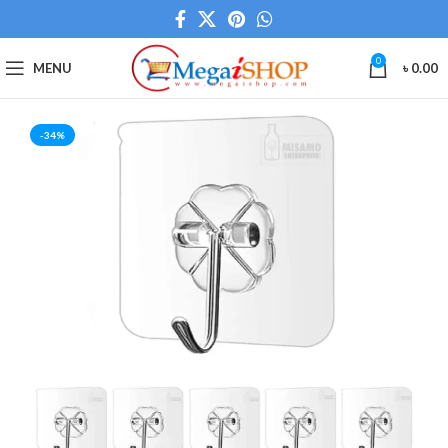
0
MENU
৳
0.00
-34%